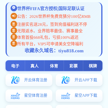
报告题目
城游
Disord
学术报告
戏大
查看
厅,亚
开放课题
洲城
Human
亚洲
客户
科学传播
报告题目
城游
端的
复旦大学报
戏大
登
查看
厅,亚
录:19
洲城
Data-
亚洲
2019-09
客户
报告题目
城游
端的
香港科技
戏大