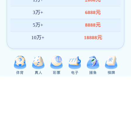
登
厅,亚
录:11
洲城
2024-03
客户
端的
登
相关链接 /
联系我们 
LINKS
录:04
电话：（021）
2024-03
版权所有/Copyright:亚洲城游戏大厅,亚洲城客户端的登录/ Key Laboratory
of Computational Neuroscience and Brain-Inspired Intelligence
技术支持/Technical Support：博达软件/Webber Software
地址/ADDRESS：上：β220号复旦大学/ 220 Handan Rd.,
亚洲城游戏大厅[官方]在线入口（2026已更新）IOS/安卓通用版/手机APP